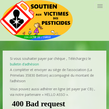
T
o
g
g
l
e
n
a
v
i
Si vous souhaiter payer par chèque , Téléchargez le
g
bulletin d’adhésion
a
A compléter et envoyer au siège de l’association (La
t
Primelais 35830 Betton) accompagné du montant de
i
l’adhésion
o
Vous pouvez aussi adhérer en ligne (et payer par CB) ,
n
via notre partenaire « HELLO ASSO ».