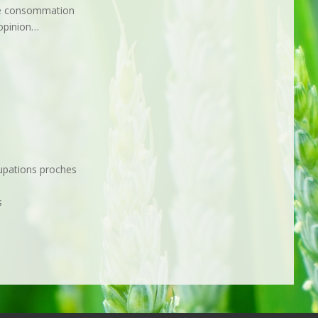
 de consommation
’opinion…
cupations proches
s