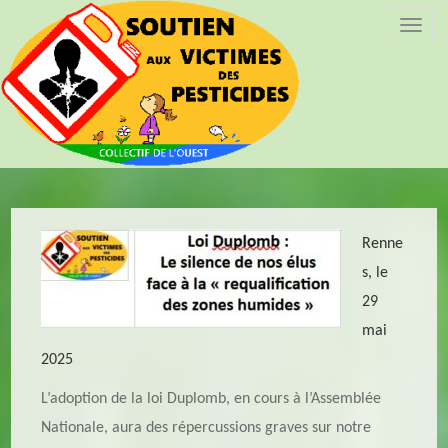
T
o
g
g
l
e
n
a
v
i
Renne
g
s, le
a
29
t
i
mai
o
2025
n
L’adoption de la loi Duplomb, en cours à l’Assemblée
Nationale, aura des répercussions graves sur notre