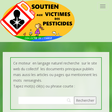
T
o
g
g
l
e
n
a
v
i
Ce moteur en langage naturel recherche sur le site
g
web du collectif les documents principaux publiés
a
mais aussi les articles ou pages qui mentionnent les
t
mots renseignés.
i
Tapez mot(s) clé(s) ou phrase courte :
o
n