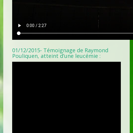
01/12/2015- Témoignage de Raymond
Pouliquen, atteint d’une leucémie :