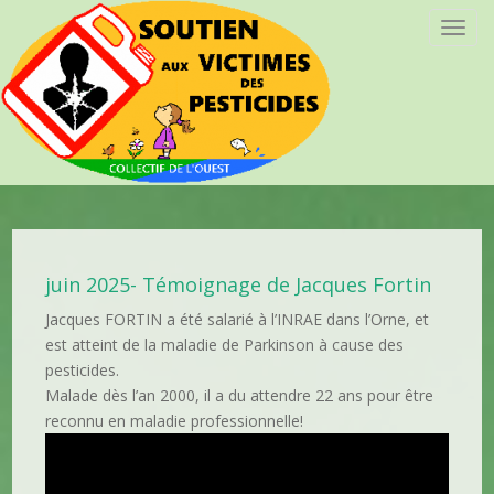
T
o
g
g
l
e
n
a
v
i
juin 2025- Témoignage de Jacques Fortin
g
a
Jacques FORTIN a été salarié à l’INRAE dans l’Orne, et
t
est atteint de la maladie de Parkinson à cause des
i
pesticides.
o
Malade dès l’an 2000, il a du attendre 22 ans pour être
n
reconnu en maladie professionnelle!