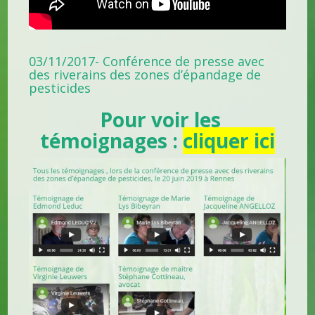
03/11/2017- Conférence de presse avec
des riverains des zones d’épandage de
pesticides
Pour voir les
témoignages :
cliquer ici