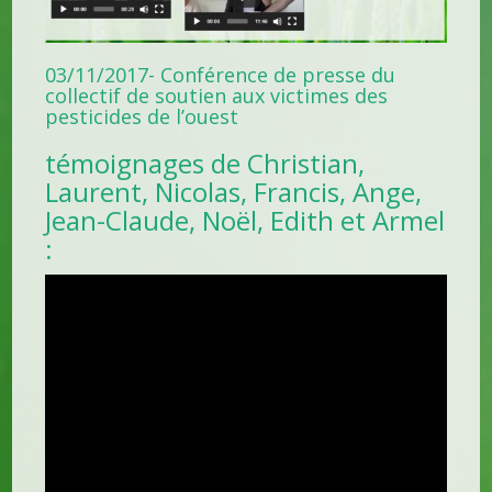
03/11/2017- Conférence de presse du
collectif de soutien aux victimes des
pesticides de l’ouest
témoignages de Christian,
Laurent, Nicolas, Francis, Ange,
Jean-Claude, Noël, Edith et Armel
: