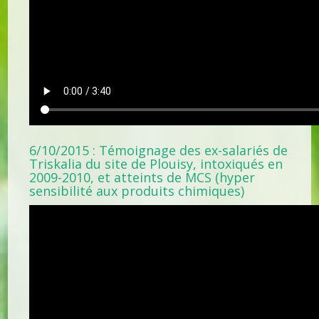
6/10/2015 : Témoignage des ex-salariés de
Triskalia du site de Plouisy, intoxiqués en
2009-2010, et atteints de MCS (hyper
sensibilité aux produits chimiques)