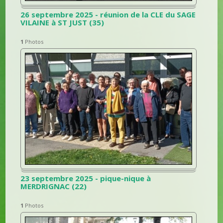
26 septembre 2025 - réunion de la CLE du SAGE
VILAINE à ST JUST (35)
1
Photos
23 septembre 2025 - pique-nique à
MERDRIGNAC (22)
1
Photos