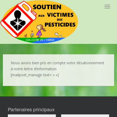
T
o
g
g
l
e
n
a
v
i
Nous avons bien pris en compte votre désabonnement
g
à notre lettre d’information
a
[mailpoet_manage text= » »]
t
i
o
n
Partenaires principaux