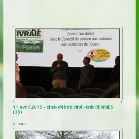
11 avril 2019 - ciné-débat ciné -tnb RENNES
(35)
2
Photos