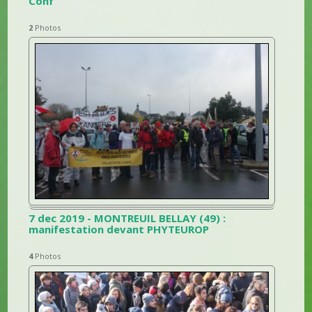
Conf
2
Photos
7 dec 2019 - MONTREUIL BELLAY (49) :
manifestation devant PHYTEUROP
4
Photos