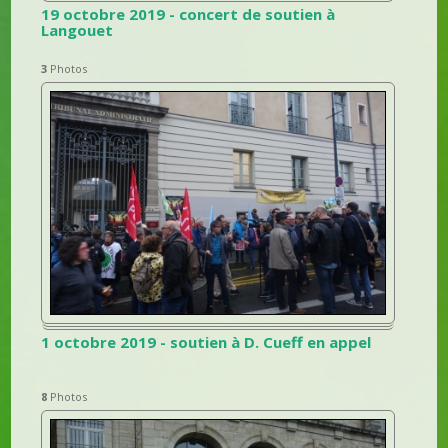
19 octobre 2019 - concert de soutien à
Langouet
3
Photos
1 octobre 2019 - soutien à D. Cueff en appel
8
Photos