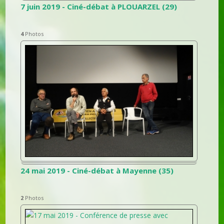
7 juin 2019 - Ciné-débat à PLOUARZEL (29)
4
Photos
24 mai 2019 - Ciné-débat à Mayenne (35)
2
Photos