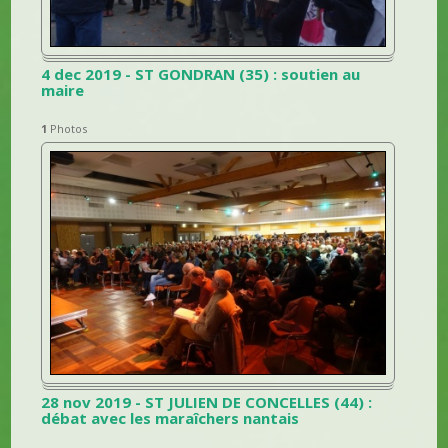
4 dec 2019 - ST GONDRAN (35) : soutien au
maire
1
Photos
28 nov 2019 - ST JULIEN DE CONCELLES (44) :
débat avec les maraîchers nantais