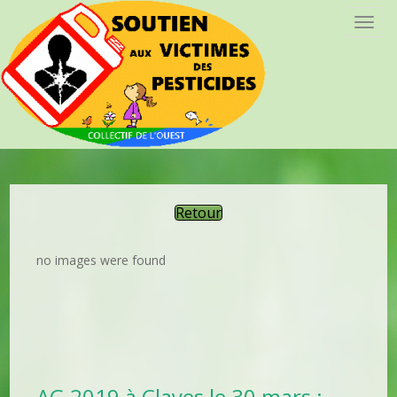
Toggl
Retour
no images were found
AG 2019 à Clayes le 30 mars :