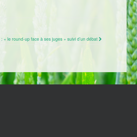
 « le round-up face à ses juges » suivi d’un débat