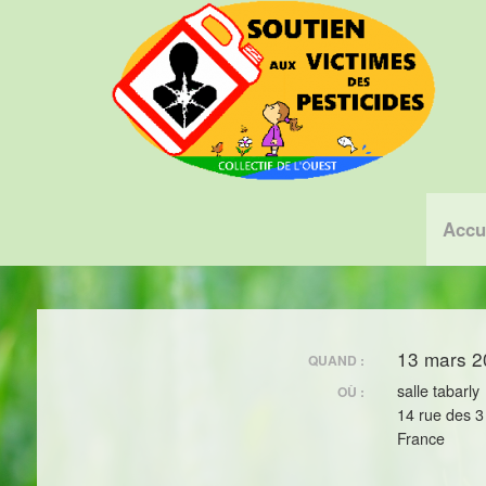
Accu
13 mars 2
QUAND :
salle tabarly
OÙ :
14 rue des 
France
.