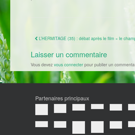
L’HERMITAGE (35) : débat après le film « le cham
Navigation Article
Laisser un commentaire
Vous devez
vous connecter
pour publier un commentai
Partenaires principaux