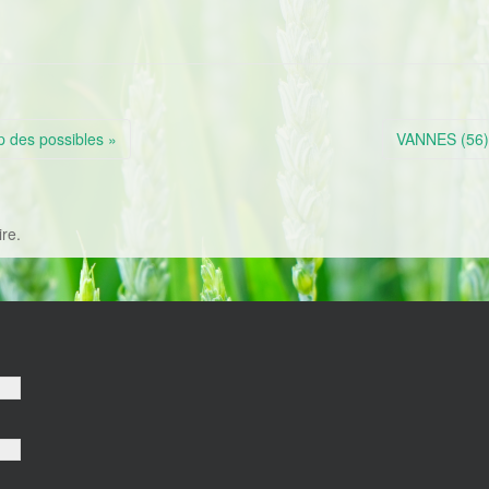
p des possibles »
VANNES (56) :
re.