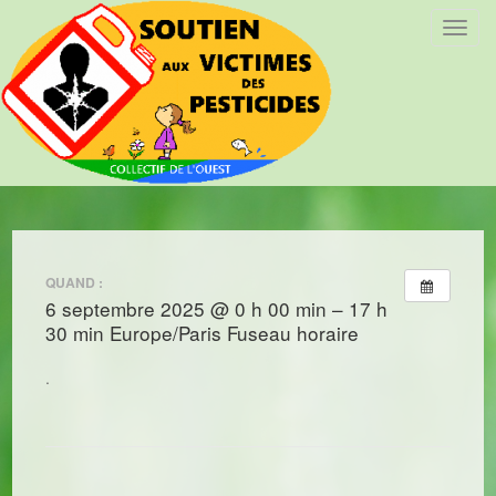
T
o
g
g
l
e
n
a
v
i
QUAND :
g
6 septembre 2025 @ 0 h 00 min – 17 h
a
30 min
Europe/Paris Fuseau horaire
t
i
.
o
n