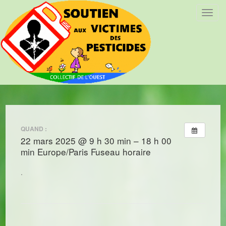
T
o
g
g
l
e
n
a
v
i
QUAND :
g
22 mars 2025 @ 9 h 30 min – 18 h 00
a
min
Europe/Paris Fuseau horaire
t
i
.
o
n