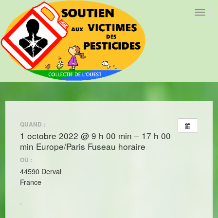
T
o
g
g
l
e
n
a
v
i
QUAND :
g
1 octobre 2022 @ 9 h 00 min – 17 h 00
a
min
Europe/Paris Fuseau horaire
t
i
OÙ :
o
44590 Derval
n
France
.