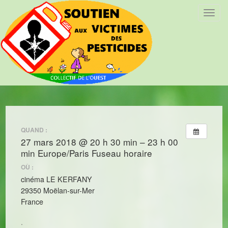
T
o
g
g
l
e
n
a
v
i
QUAND :
g
27 mars 2018 @ 20 h 30 min – 23 h 00
a
min
Europe/Paris Fuseau horaire
t
i
OÙ :
o
cinéma LE KERFANY
n
29350 Moëlan-sur-Mer
France
.