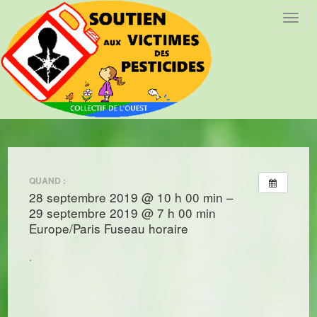
T
o
g
g
l
e
n
a
v
i
QUAND :
g
28 septembre 2019 @ 10 h 00 min –
a
29 septembre 2019 @ 7 h 00 min
t
Europe/Paris Fuseau horaire
i
o
.
n