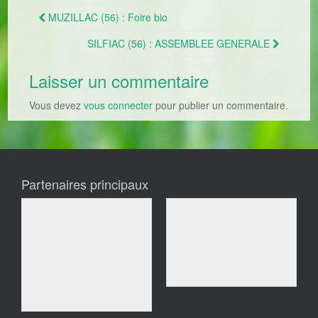
MUZILLAC (56) : Foire bio
Navigation Article
SILFIAC (56) : ASSEMBLEE GENERALE
Laisser un commentaire
Vous devez
vous connecter
pour publier un commentaire.
Partenaires principaux