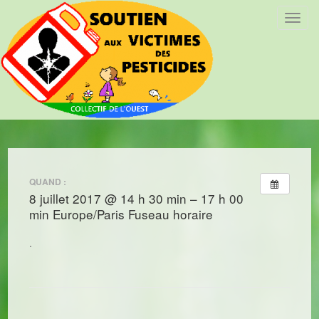
T
o
g
g
l
e
n
a
v
i
QUAND :
g
8 juillet 2017 @ 14 h 30 min – 17 h 00
a
min
Europe/Paris Fuseau horaire
t
i
.
o
n