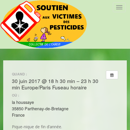
T
o
g
g
l
e
n
a
v
i
QUAND :
g
30 juin 2017 @ 18 h 30 min – 23 h 30
a
min
Europe/Paris Fuseau horaire
t
i
OÙ :
o
la houssaye
n
35850 Parthenay-de-Bretagne
France
Pique-nique de fin d’année.