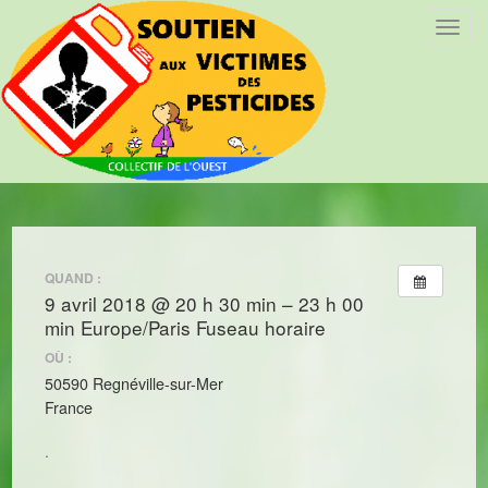
T
o
g
g
l
e
n
a
v
i
QUAND :
g
9 avril 2018 @ 20 h 30 min – 23 h 00
a
min
Europe/Paris Fuseau horaire
t
i
OÙ :
o
50590 Regnéville-sur-Mer
n
France
.