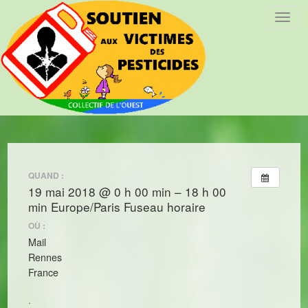
T
o
g
g
l
e
n
a
v
i
QUAND :
g
19 mai 2018 @ 0 h 00 min – 18 h 00
a
min
Europe/Paris Fuseau horaire
t
i
OÙ :
o
Mail
n
Rennes
France
.