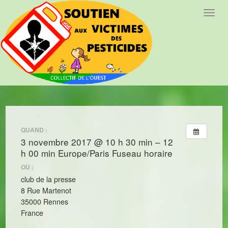
T
o
g
g
l
e
n
a
v
i
QUAND :
g
3 novembre 2017 @ 10 h 30 min – 12
a
h 00 min
Europe/Paris Fuseau horaire
t
i
OÙ :
o
club de la presse
n
8 Rue Martenot
35000 Rennes
France