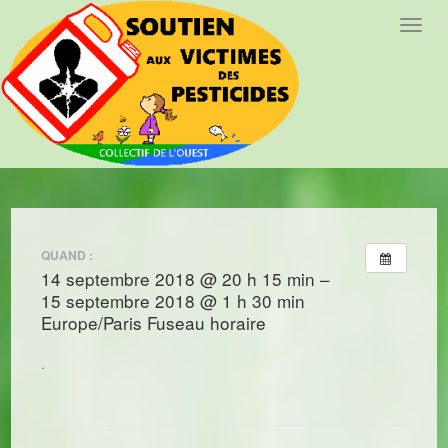
T
o
g
g
l
e
n
a
v
i
QUAND :
g
14 septembre 2018 @ 20 h 15 min –
a
15 septembre 2018 @ 1 h 30 min
t
Europe/Paris Fuseau horaire
i
o
.
n