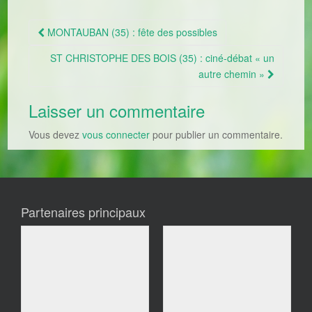
MONTAUBAN (35) : fête des possibles
Navigation Article
ST CHRISTOPHE DES BOIS (35) : ciné-débat « un
autre chemin »
Laisser un commentaire
Vous devez
vous connecter
pour publier un commentaire.
Partenaires principaux