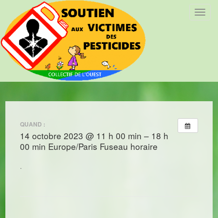
T
o
g
g
l
e
n
a
v
i
QUAND :
g
14 octobre 2023 @ 11 h 00 min – 18 h
a
00 min
Europe/Paris Fuseau horaire
t
i
.
o
n