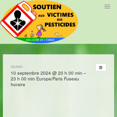
T
o
g
g
l
e
n
a
v
i
QUAND :
g
10 septembre 2024 @ 20 h 00 min –
a
23 h 00 min
Europe/Paris Fuseau
t
horaire
i
o
.
n