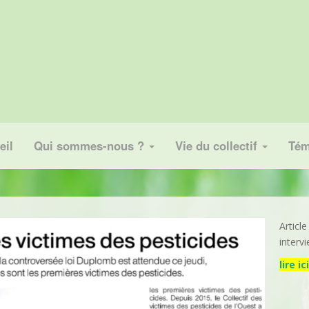
eil
Qui sommes-nous ?
Vie du collectif
Tém
Articl
interv
lire ic