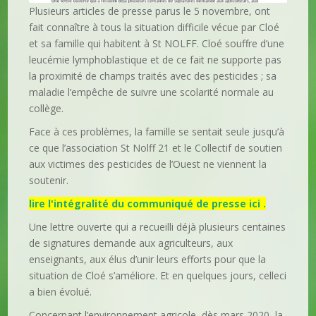
Plusieurs articles de presse parus le 5 novembre, ont
fait connaître à tous la situation difficile vécue par Cloé
et sa famille qui habitent à St NOLFF. Cloé souffre d’une
leucémie lymphoblastique et de ce fait ne supporte pas
la proximité de champs traités avec des pesticides ; sa
maladie l’empêche de suivre une scolarité normale au
collège.
Face à ces problèmes, la famille se sentait seule jusqu’à
ce que l’association St Nolff 21 et le Collectif de soutien
aux victimes des pesticides de l’Ouest ne viennent la
soutenir.
lire l'intégralité du communiqué de presse ici .
Une lettre ouverte qui a recueilli déjà plusieurs centaines
de signatures demande aux agriculteurs, aux
enseignants, aux élus d’unir leurs efforts pour que la
situation de Cloé s’améliore. Et en quelques jours, celleci
a bien évolué.
Concernant l’environnement agricole, dès mars 2020, la