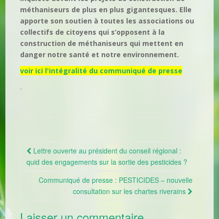
méthaniseurs de plus en plus gigantesques. Elle
apporte son soutien à toutes les associations ou
collectifs de citoyens qui s’opposent à la
construction de méthaniseurs qui mettent en
danger notre santé et notre environnement.
voir ici l'intégralité du communiqué de presse
.
Lettre ouverte au président du conseil régional :
Navigation Article
quid des engagements sur la sortie des pesticides ?
Communiqué de presse : PESTICIDES – nouvelle
consultation sur les chartes riverains
Laisser un commentaire