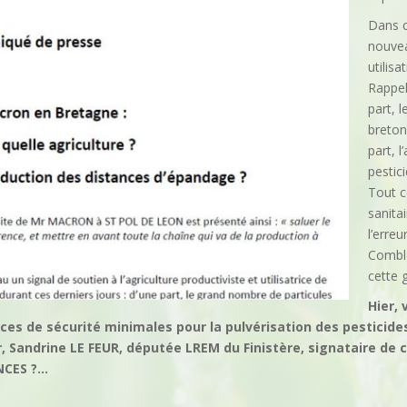
Dans ce
nouvea
utilis
Rappel
part, 
breton
part, l
pestic
Tout c
sanita
l’erreur
Comble
cette 
Hier, 
ces de sécurité minimales pour la pulvérisation des pesticides
 Sandrine LE FEUR, députée LREM du Finistère, signataire de c
NCES ?…