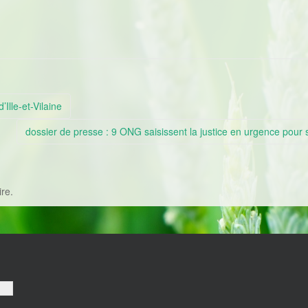
Ille-et-Vilaine
dossier de presse : 9 ONG saisissent la justice en urgence pour
re.