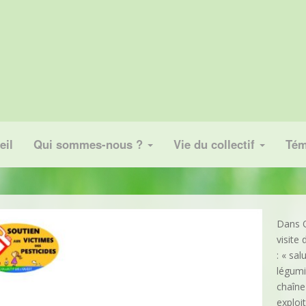
eil
Qui sommes-nous ?
Vie du collectif
Tém
Dans O
visite
: « sal
légumi
chaîne 
exploi