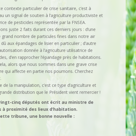
 contexte particulier de crise sanitaire, c’est à
u un signal de soutien à l’agriculture productiviste et
atrice de pesticides représentée par la FNSEA.
ons juste 2 faits durant ces derniers jours : d’une
le grand nombre de particules fines dans notre air
 dû aux épandages de lisier en particulier ; d’autre
’autorisation donnée à l’agriculture utilisatrice de
ides, d’en rapprocher l’épandage près de habitations.
ela, alors que nous sommes dans une grave crise
ire qui affecte en partie nos poumons. Cherchez
.
 de la manipulation, c’est ce type d’agriculture et
grande distribution que le Président vient remercier !
vingt-cinq députés ont écrit au ministre de
 à proximité des lieux d’habitation.
ette tribune, une bonne nouvelle :