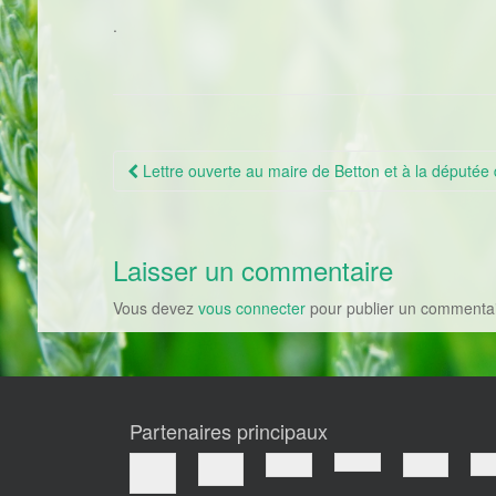
.
Lettre ouverte au maire de Betton et à la députée d’
Navigation Article
Laisser un commentaire
Vous devez
vous connecter
pour publier un commentai
Partenaires principaux