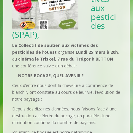
aux
pestici
des
(SPAP),
Le Collectif de soutien aux victimes des
pesticides de l’ouest
organise
Lundi 25 mars à 20h
,
au
cinéma le Triskel, 7 rue du Trégor à BETTON
une conférence suivie d’un débat :
NOTRE BOCAGE, QUEL AVENIR ?
Ceux d’entre nous dont la chevelure a commencé de
blanchir, ont constaté au cours de leur vie, l’évolution de
notre paysage :
Depuis des dizaines d’années, nous faisons face à une
destruction accélérée du bocage, en parallèle d’une
diminution continue du nombre de paysans.
Pourtant, ce bocage est notre patrimoine.