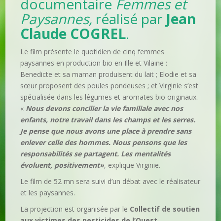
documentaire
Femmes et
Paysannes,
réalisé par
Jean
Claude COGREL
.
Le film présente le quotidien de cinq femmes
paysannes en production bio en Ille et Vilaine :
Benedicte et sa maman produisent du lait ; Elodie et sa
sœur proposent des poules pondeuses ; et Virginie s’est
spécialisée dans les légumes et aromates bio originaux.
«
Nous devons concilier la vie familiale avec nos
enfants, notre travail dans les champs et les serres.
Je pense que nous avons une place à prendre sans
enlever celle des hommes. Nous pensons que les
responsabilités se partagent. Les mentalités
évoluent, positivement»
, explique Virginie.
Le film de 52 mn sera suivi d’un débat avec le réalisateur
et les paysannes.
La projection est organisée par le
Collectif de soutien
aux victimes des pesticides de l’Ouest.