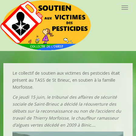
T
o
g
g
l
e
n
a
v
i
Le collectif de soutien aux victimes des pesticides était
g
présent au TASS de St Brieuc, en soutien à la famille
a
Morfoisse.
t
Ce jeudi 15 juin, le tribunal des affaires de sécurité
i
sociale de Saint-Brieuc a décidé la réouverture des
o
débats sur la reconnaissance ou non de l’accident du
n
travail de Thierry Morfoisse, le chauffeur ramasseur
d’algues vertes décédé en 2009 à Binic….