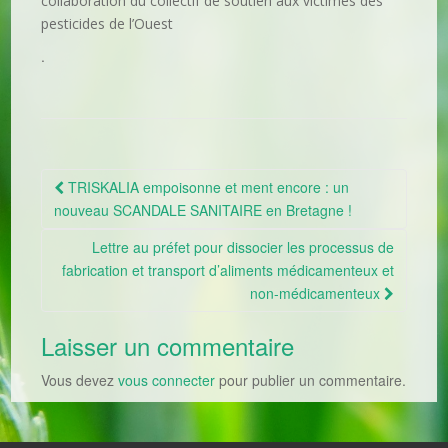
collaboration du collectif de soutien aux victimes des
pesticides de l’Ouest
.
TRISKALIA empoisonne et ment encore : un
Navigation Article
nouveau SCANDALE SANITAIRE en Bretagne !
Lettre au préfet pour dissocier les processus de
fabrication et transport d’aliments médicamenteux et
non-médicamenteux
Laisser un commentaire
Vous devez
vous connecter
pour publier un commentaire.