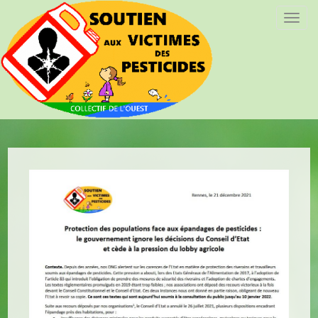
T
o
g
g
l
e
n
a
v
i
g
a
t
i
o
n