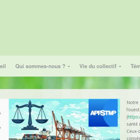
eil
Qui sommes-nous ?
Vie du collectif
Tém
Notre 
l’oues
(
https
santé 
Ceux-c
conséq