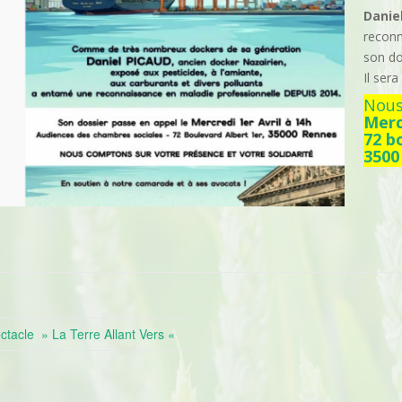
Danie
reconn
son do
Il ser
Nous 
Merc
72 b
350
ectacle » La Terre Allant Vers «