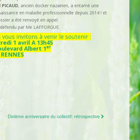
l PICAUD
, ancien docker nazairien, a entamé une
aissance en maladie professionnelle depuis 2014 ! et
ssier a été renvoyé en appel.
a défendu par Me LAFFORGUE.
vous invitons à venir le soutenir :
redi 1 avril
A 13h45
er
oulevard Albert 1
0 RENNES
Dixième anniversaire du collectif: rétrospective