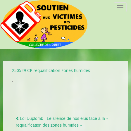
T
o
g
g
l
e
n
a
v
i
250529 CP requalification zones humides
g
.
a
t
i
o
n
Loi Duplomb : Le silence de nos élus face à la «
Navigation Article
requalification des zones humides »